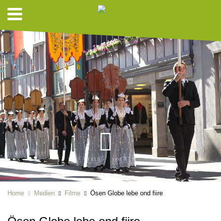
Home
Medien
Filme
Ösen Globe lebe ond fiire