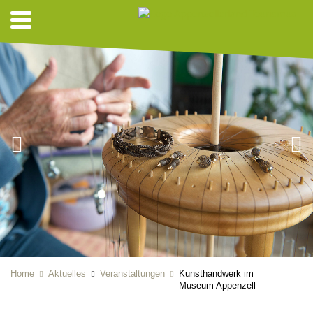
Home
Aktuelles
Veranstaltungen
Kunsthandwerk im
Museum Appenzell