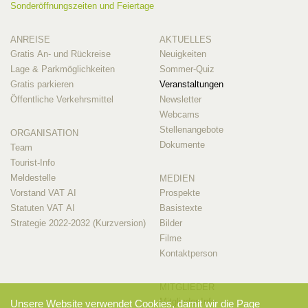
Sonderöffnungszeiten und Feiertage
ANREISE
AKTUELLES
Gratis An- und Rückreise
Neuigkeiten
Lage & Parkmöglichkeiten
Sommer-Quiz
Gratis parkieren
Veranstaltungen
Öffentliche Verkehrsmittel
Newsletter
Webcams
Stellenangebote
ORGANISATION
Dokumente
Team
Tourist-Info
Meldestelle
MEDIEN
Vorstand VAT AI
Prospekte
Statuten VAT AI
Basistexte
Strategie 2022-2032 (Kurzversion)
Bilder
Filme
Kontaktperson
MITGLIEDER
Mitglieder-Info
Unsere Website verwendet Cookies, damit wir die Page