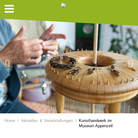
Home
Aktuelles
Veranstaltungen
Kunsthandwerk im
Museum Appenzell