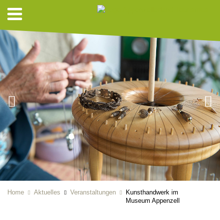
Home
Aktuelles
Veranstaltungen
Kunsthandwerk im
Museum Appenzell