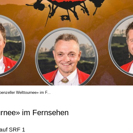
enzeller Welttournee» im F...
urnee» im Fernsehen
 auf SRF 1