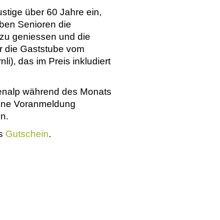
ustige über 60 Jahre ein,
aben Senioren die
t zu geniessen und die
r die Gaststube vom
i), das im Preis inkludiert
benalp während des Monats
keine Voranmeldung
en.
ls
Gutschein
.