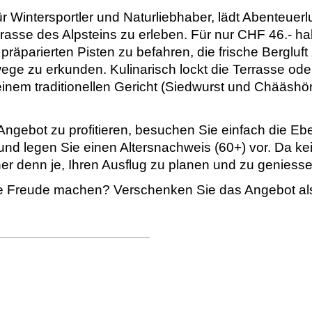
r Wintersportler und Naturliebhaber, lädt Abenteuerl
rasse des Alpsteins zu erleben. Für nur CHF 46.- h
 präparierten Pisten zu befahren, die frische Bergluf
ge zu erkunden. Kulinarisch lockt die Terrasse ode
nem traditionellen Gericht (Siedwurst und Chääshörnl
ngebot zu profitieren, besuchen Sie einfach die E
 und legen Sie einen Altersnachweis (60+) vor. Da 
acher denn je, Ihren Ausflug zu planen und zu geniess
e Freude machen? Verschenken Sie das Angebot a