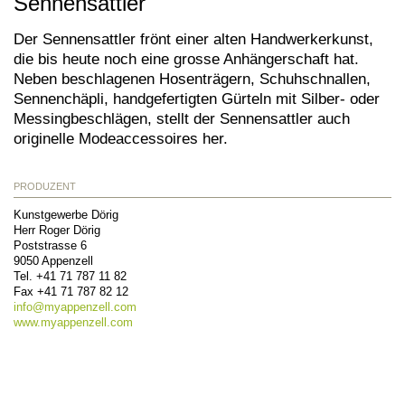
Sennensattler
Der Sennensattler frönt einer alten Handwerkerkunst,
die bis heute noch eine grosse Anhängerschaft hat.
Neben beschlagenen Hosenträgern, Schuhschnallen,
Sennenchäpli, handgefertigten Gürteln mit Silber- oder
Messingbeschlägen, stellt der Sennensattler auch
originelle Modeaccessoires her.
PRODUZENT
Kunstgewerbe Dörig
Herr Roger Dörig
Poststrasse 6
9050
Appenzell
Tel.
+41 71 787 11 82
Fax
+41 71 787 82 12
info@
myappenzell.com
www.myappenzell.com