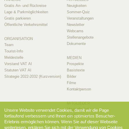
Gratis An- und Rückreise
Neuigkeiten
Lage & Parkmöglichkeiten
Sommer-Quiz
Gratis parkieren
Veranstaltungen
Öffentliche Verkehrsmittel
Newsletter
Webcams
Stellenangebote
ORGANISATION
Dokumente
Team
Tourist-Info
Meldestelle
MEDIEN
Vorstand VAT AI
Prospekte
Statuten VAT AI
Basistexte
Strategie 2022-2032 (Kurzversion)
Bilder
Filme
Kontaktperson
MITGLIEDER
Mitglieder-Info
Unsere Website verwendet Cookies, damit wir die Page
fortlaufend verbessern und Ihnen ein optimiertes Besucher-
Mitglieder-Login
Erlebnis ermöglichen können. Wenn Sie auf dieser Webseite
weiterlesen, erklären Sie sich mit der Verwendung von Cookies