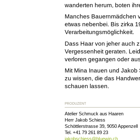
wanderten herum, boten ih
Manches Bauernmädchen ver
etwas nebenbei. Bis zirka 19
Verarbeitungsmöglichkeit.
Dass Haar von jeher auch z
Vergessenheit geraten. Leid
verloren gegangen oder aus
Mit Mina Inauen und Jakob S
zu wissen, die das Handwer
schauen lassen.
PRODUZENT
Atelier Schmuck aus Haaren
Herr Jakob Schiess
Schöttlerstrasse 39
,
9050
Appenzell
Tel.
+41 79 261 89 23
jakobschiess@
bluewin.ch