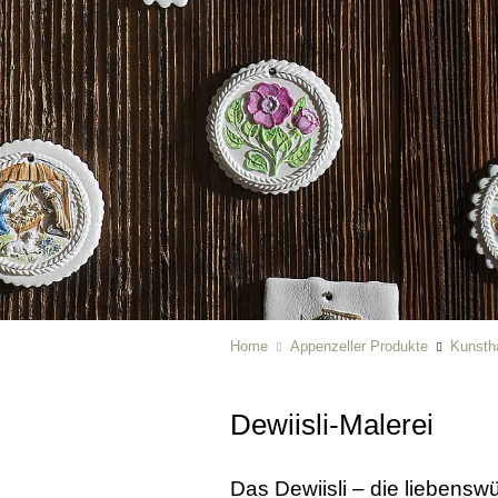
Home
Appenzeller Produkte
Kunsth
Dewiisli-Malerei
Das Dewiisli – die liebensw