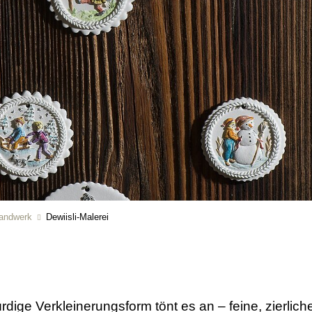
andwerk
Dewiisli-Malerei
ürdige Verkleinerungsform tönt es an – feine, zierli