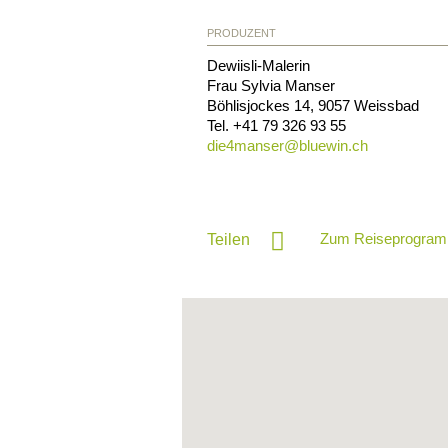
PRODUZENT
Dewiisli-Malerin
Frau Sylvia Manser
Böhlisjockes 14
,
9057
Weissbad
Tel.
+41 79 326 93 55
die4manser@
bluewin.ch
Zum Reiseprogram
Teilen