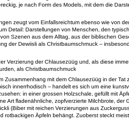
iereckig, je nach Form des Models, mit dem die Darstel
ldungen zeugt vom Einfallsreichtum ebenso wie von de
um Detail: Darstellungen von Menschen, den typisch
, von Szenen aus dem Alltag, aus der biblischen Ges
ng der Dewiisli als Christbaumschmuck – insbesond
 der Verzierung der Chlausezüüg und, als diese imm
urden, als Christbaumschmuck
im Zusammenhang mit dem Chlausezüüg in der Tat z
isch innerrhodisch – handelt es sich um eine kunst
usehen: in einer grossen Holzschale, gefüllt mit Äpf
ine Art fladenähnliche, zopfverzierte Milchbrote, der
kli (Biber mit reichen Verzierungen aus Zuckerguss)
nd rotbackigen Äpfeln behängt. Zuoberst steckt meis