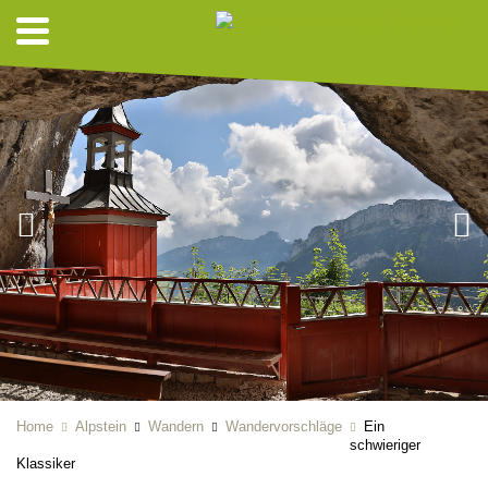
Home
Alpstein
Wandern
Wandervorschläge
Ein
schwieriger
Klassiker