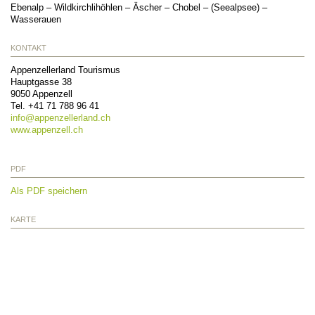
Ebenalp – Wildkirchlihöhlen – Äscher – Chobel – (Seealpsee) –
Wasserauen
KONTAKT
Appenzellerland Tourismus
Hauptgasse 38
9050
Appenzell
Tel.
+41 71 788 96 41
info@
appenzellerland.ch
www.appenzell.ch
PDF
Als PDF speichern
KARTE