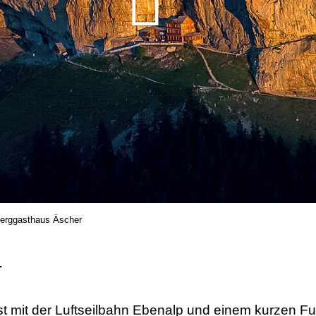
erggasthaus Äscher
r
t mit der Luftseilbahn Ebenalp und einem kurzen 