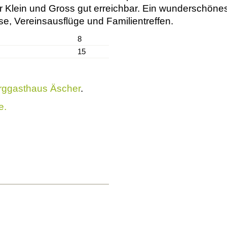
ür Klein und Gross gut erreichbar. Ein wunderschönes
e, Vereinsausflüge und Familientreffen.
8
15
rggasthaus Äscher
.
e.