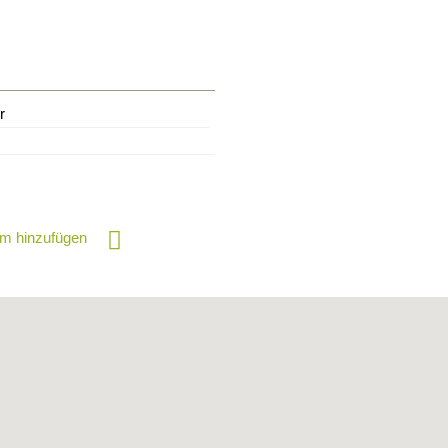
r
öffnet
m hinzufügen