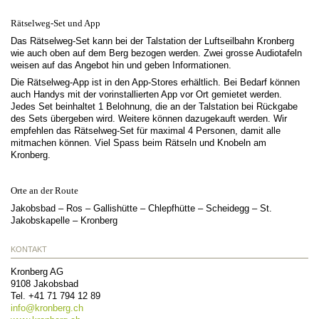
Rätselweg-Set und App
Das Rätselweg-Set kann bei der Talstation der Luftseilbahn Kronberg
wie auch oben auf dem Berg bezogen werden. Zwei grosse Audiotafeln
weisen auf das Angebot hin und geben Informationen.
Die Rätselweg-App ist in den App-Stores erhältlich. Bei Bedarf können
auch Handys mit der vorinstallierten App vor Ort gemietet werden.
Jedes Set beinhaltet 1 Belohnung, die an der Talstation bei Rückgabe
des Sets übergeben wird. Weitere können dazugekauft werden. Wir
empfehlen das Rätselweg-Set für maximal 4 Personen, damit alle
mitmachen können. Viel Spass beim Rätseln und Knobeln am
Kronberg.
Orte an der Route
Jakobsbad – Ros – Gallishütte – Chlepfhütte – Scheidegg – St.
Jakobskapelle – Kronberg
KONTAKT
Kronberg AG
9108
Jakobsbad
Tel.
+41 71 794 12 89
info@
kronberg.ch