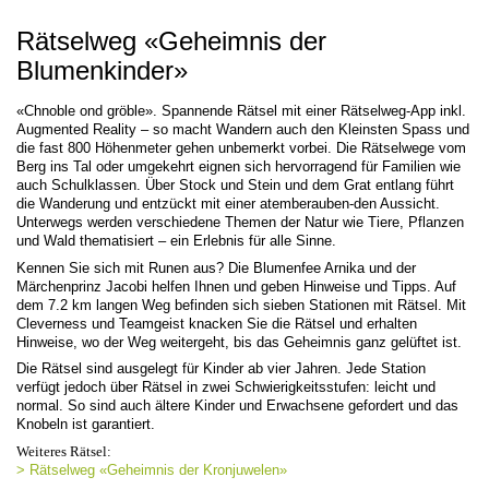
Rätselweg «Geheimnis der
Blumenkinder»
«Chnoble ond gröble». Spannende Rätsel mit einer Rätselweg-App inkl.
Augmented Reality – so macht Wandern auch den Kleinsten Spass und
die fast 800 Höhenmeter gehen unbemerkt vorbei. Die Rätselwege vom
Berg ins Tal oder umgekehrt eignen sich hervorragend für Familien wie
auch Schulklassen. Über Stock und Stein und dem Grat entlang führt
die Wanderung und entzückt mit einer atemberauben-den Aussicht.
Unterwegs werden verschiedene Themen der Natur wie Tiere, Pflanzen
und Wald thematisiert – ein Erlebnis für alle Sinne.
Kennen Sie sich mit Runen aus? Die Blumenfee Arnika und der
Märchenprinz Jacobi helfen Ihnen und geben Hinweise und Tipps. Auf
dem 7.2 km langen Weg befinden sich sieben Stationen mit Rätsel. Mit
Cleverness und Teamgeist knacken Sie die Rätsel und erhalten
Hinweise, wo der Weg weitergeht, bis das Geheimnis ganz gelüftet ist.
Die Rätsel sind ausgelegt für Kinder ab vier Jahren. Jede Station
verfügt jedoch über Rätsel in zwei Schwierigkeitsstufen: leicht und
normal. So sind auch ältere Kinder und Erwachsene gefordert und das
Knobeln ist garantiert.
Weiteres Rätsel:
> Rätselweg «Geheimnis der Kronjuwelen»