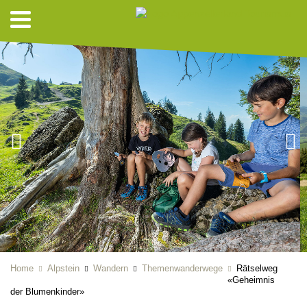
Home
Alpstein
Wandern
Themenwanderwege
Rätselweg
«Geheimnis
der Blumenkinder»