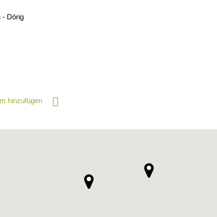
 - Dörig
m hinzufügen