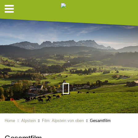
Home
Alpstein
Film: Alpstein von oben
Gesamtfilm