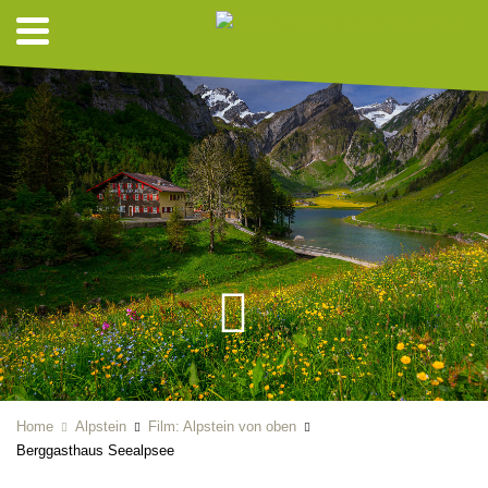
Home
Alpstein
Film: Alpstein von oben
Berggasthaus Seealpsee