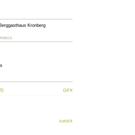
 Berggasthaus Kronberg
ERWEGS
is
B)
GPX
zurück