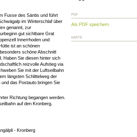
am Fusse des Säntis und führt
PDF
Schwägalp im Winterschlaf über
Als PDF speichern
» genannt, zur
rbeginn gut sichtbare Grat
KARTE
ppenzell Innerrhoden und
ütte ist an schönen
 besonders schöne Abschnitt
 Haben Sie diesen hinter sich
schaftlich reizvolle Aufstieg via
schweben Sie mit der Luftseilbahn
dem längsten Schlittelweg der
 und das Postauto bringen Sie
rter Richtung begangen werden.
seilbahn auf den Kronberg.
gälpli - Kronberg