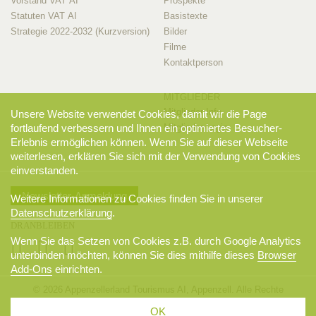
Vorstand VAT AI
Prospekte
Statuten VAT AI
Basistexte
Strategie 2022-2032 (Kurzversion)
Bilder
Filme
Kontaktperson
MITGLIEDER
Mitglieder-Info
Unsere Website verwendet Cookies, damit wir die Page
Mitglieder-Login
fortlaufend verbessern und Ihnen ein optimiertes Besucher-
Erlebnis ermöglichen können. Wenn Sie auf dieser Webseite
weiterlesen, erklären Sie sich mit der Verwendung von Cookies
einverstanden.
Newsletter-Anmeldung
Weitere Informationen zu Cookies finden Sie in unserer
Datenschutzerklärung
.
DRANBLEIBEN
Wenn Sie das Setzen von Cookies z.B. durch Google Analytics
unterbinden möchten, können Sie dies mithilfe dieses
Browser
Add-Ons
einrichten.
© 2026 Appenzellerland Tourismus AI, Appenzell. Alle Rechte
vorbehalten.
OK
AGB
Sitemap
Datenschutzerklärung
Disclaimer