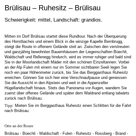
Brülisau – Ruhesitz – Brülisau
Schwierigkeit: mittel, Landschaft: grandios.
Mitten im Dorf Brülisau startet diese Rundtour. Nach der Überquerung
des Horstbaches und einem Blick in die winzige Kapelle Bernbrugg,
steigt die Route in offenem Gelände steil an. Zwischen den verstreuten
und ganzjährig bewohnten Bauernhäusern der Liegenschaften Büechli,
Waldschaft und Rellenegg hindurch, wird es immer ruhiger und bald sind
Sie in der Moorlandschaft Mäder mit den schönen Einzeltannen. Vorbei
an der Alp Fulen mit einem nur im Sommer sichtbaren Seeli legen Sie
noch ein paar Höhenmeter zurück, bis Sie das Berggasthaus Ruhesitz
erreichen. Gönnen Sie sich hier eine Verschnaufpause und geniessen
Sie die Aussicht in den Alpstein und weit in die Appenzeller
Hügellandschaft hinaus. Stets das Panorama vor Augen, wandern Sie
zuerst über offenes Gelände und später dem Waldrand entlang talwärts
zurück nach Brülisau.
Tipp
: Mieten Sie im Berggasthaus Ruhesitz einen Schlitten für die Fahrt
nach Brülisau.
Orte an der Route
Brülisau - Büechli - Waldschaft - Fulen - Ruhesitz - Rossberg - Brand -