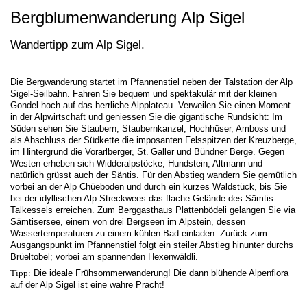
Bergblumenwanderung Alp Sigel
Wandertipp zum Alp Sigel.
Die Bergwanderung startet im Pfannenstiel neben der Talstation der Alp
Sigel-Seilbahn. Fahren Sie bequem und spektakulär mit der kleinen
Gondel hoch auf das herrliche Alpplateau. Verweilen Sie einen Moment
in der Alpwirtschaft und geniessen Sie die gigantische Rundsicht: Im
Süden sehen Sie Staubern, Staubernkanzel, Hochhüser, Amboss und
als Abschluss der Südkette die imposanten Felsspitzen der Kreuzberge,
im Hintergrund die Vorarlberger, St. Galler und Bündner Berge. Gegen
Westen erheben sich Widderalpstöcke, Hundstein, Altmann und
natürlich grüsst auch der Säntis. Für den Abstieg wandern Sie gemütlich
vorbei an der Alp Chüeboden und durch ein kurzes Waldstück, bis Sie
bei der idyllischen Alp Streckwees das flache Gelände des Sämtis-
Talkessels erreichen. Zum Berggasthaus Plattenbödeli gelangen Sie via
Sämtisersee, einem von drei Bergseen im Alpstein, dessen
Wassertemperaturen zu einem kühlen Bad einladen. Zurück zum
Ausgangspunkt im Pfannenstiel folgt ein steiler Abstieg hinunter durchs
Brüeltobel; vorbei am spannenden Hexenwäldli.
Tipp:
Die ideale Frühsommerwanderung! Die dann blühende Alpenflora
auf der Alp Sigel ist eine wahre Pracht!