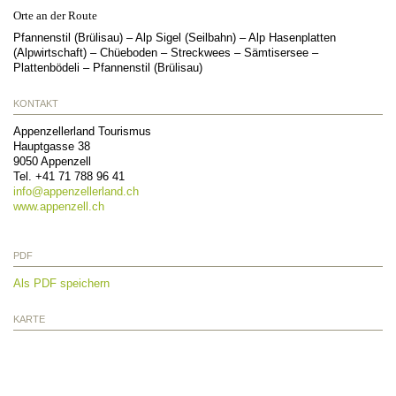
Orte an der Route
Pfannenstil (Brülisau) – Alp Sigel (Seilbahn) – Alp Hasenplatten
(Alpwirtschaft) – Chüeboden – Streckwees – Sämtisersee –
Plattenbödeli – Pfannenstil (Brülisau)
KONTAKT
Appenzellerland Tourismus
Hauptgasse 38
9050
Appenzell
Tel.
+41 71 788 96 41
info@
appenzellerland.ch
www.appenzell.ch
PDF
Als PDF speichern
KARTE