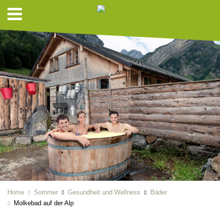
Home
Sommer
Gesundheit und Wellness
Bäder
Molkebad auf der Alp