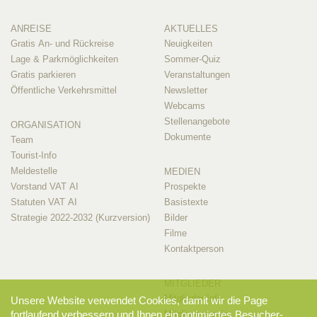
ANREISE
AKTUELLES
Gratis An- und Rückreise
Neuigkeiten
Lage & Parkmöglichkeiten
Sommer-Quiz
Gratis parkieren
Veranstaltungen
Öffentliche Verkehrsmittel
Newsletter
Webcams
Stellenangebote
ORGANISATION
Dokumente
Team
Tourist-Info
Meldestelle
MEDIEN
Vorstand VAT AI
Prospekte
Statuten VAT AI
Basistexte
Strategie 2022-2032 (Kurzversion)
Bilder
Filme
Kontaktperson
MITGLIEDER
Mitglieder-Info
Unsere Website verwendet Cookies, damit wir die Page
fortlaufend verbessern und Ihnen ein optimiertes Besucher-
Mitglieder-Login