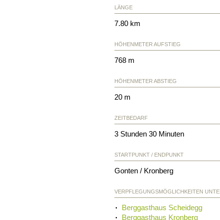
LÄNGE
7.80 km
HÖHENMETER AUFSTIEG
768 m
HÖHENMETER ABSTIEG
20 m
ZEITBEDARF
3 Stunden 30 Minuten
STARTPUNKT / ENDPUNKT
Gonten / Kronberg
VERPFLEGUNGSMÖGLICHKEITEN UNT
Berggasthaus Scheidegg
Berggasthaus Kronberg