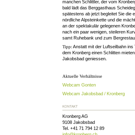
manchen Schlittler, der vom Kronber
bald lädt das Berggasthaus Scheideg
spätestens ab jetzt begleitet Sie die 
nördliche Alpsteinkette und die mäch
an der spektakulär gelegenen Kronbe
nach ein paar wenigen, steileren Ku
samt Ruhebank und zum Bergrestauran
Anstatt mit der Luftseilbahn in
Tipp:
dem Kronberg einen Schlitten mieten 
Jakobsbad geniessen.
Aktuelle Verhältnisse
Webcam Gonten
Webcam Jakobsbad / Kronberg
KONTAKT
Kronberg AG
9108
Jakobsbad
Tel.
+41 71 794 12 89
info@
kronberg.ch