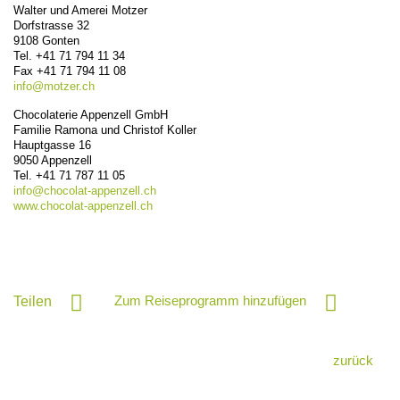
Walter und Amerei Motzer
Dorfstrasse 32
9108
Gonten
Tel.
+41 71 794 11 34
Fax
+41 71 794 11 08
info@
motzer.ch
Chocolaterie Appenzell GmbH
Familie Ramona und Christof Koller
Hauptgasse 16
9050
Appenzell
Tel.
+41 71 787 11 05
info@
chocolat-appenzell.ch
www.chocolat-appenzell.ch
Zum Reiseprogramm hinzufügen
Teilen
zurück