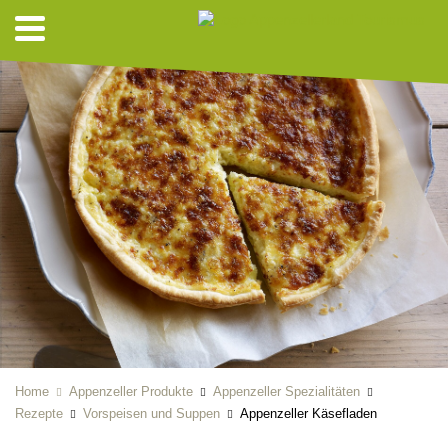
Home
Appenzeller Produkte
Appenzeller Spezialitäten
Rezepte
Vorspeisen und Suppen
Appenzeller Käsefladen