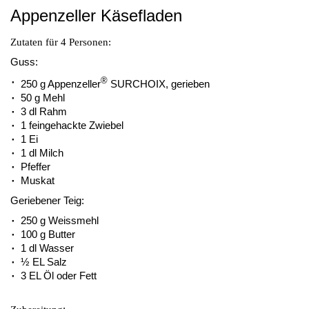
Appenzeller Käsefladen
Zutaten für 4 Personen:
Guss:
®
250 g Appenzeller
SURCHOIX, gerieben
50 g Mehl
3 dl Rahm
1 feingehackte Zwiebel
1 Ei
1 dl Milch
Pfeffer
Muskat
Geriebener Teig:
250 g Weissmehl
100 g Butter
1 dl Wasser
½ EL Salz
3 EL Öl oder Fett