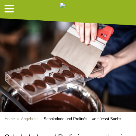
Home
Angebote
Schokolade und Pralinés – «e süessi Sach»