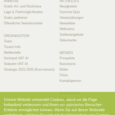
ANREISE
AKTUELLES
Gratis An- und Rückreise
Neuigkeiten
Lage & Parkmöglichkeiten
Sommer-Quiz
Gratis parkieren
Veranstaltungen
Öffentliche Verkehrsmittel
Newsletter
Webcams
Stellenangebote
ORGANISATION
Dokumente
Team
Tourist-Info
Meldestelle
MEDIEN
Vorstand VAT AI
Prospekte
Statuten VAT AI
Basistexte
Strategie 2022-2032 (Kurzversion)
Bilder
Filme
Kontaktperson
MITGLIEDER
Mitglieder-Info
Unsere Website verwendet Cookies, damit wir die Page
Mitglieder-Login
fortlaufend verbessern und Ihnen ein optimiertes Besucher-
Erlebnis ermöglichen können. Wenn Sie auf dieser Webseite
weiterlesen, erklären Sie sich mit der Verwendung von Cookies