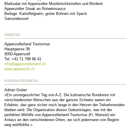
Blattsalat mit Appenzeller Mostbröcklistreifen und Birnbrot
Appenzeller Steak an Rotweinsauce
Beilage: Kartoffelgratin, grüne Bohnen mit Speck
Saisondessert
ANBIETER
Appenzellerland Tourismus
Hauptgasse 38
9050
Appenzell
Tel.
+41 71 788 96 41
info@
appenzellerland.ch
www.appenzell.ch
KUNDEN-FEEDBACKS
Adrian Grüter
«Ein unvergesslicher Tag von A-Z. Die kulinarische Rundreise mit
verschiedensten Menschen aus der ganzen Schweiz waren ein
Erlebnis, das ganz sicher noch lange in den Herzen der Teilnehmenden
bleiben wird. Die Organisation dieses Geburtstages, war mit der
perfekten Mithilfe von Appenzellerland Tourismus (Fr. Manser) ein
Anlass an den verschiedenen Orten, wo sich jedermann von Beginn
weg wohlfühlte.»