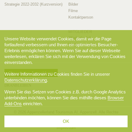
Strategie 2022-2032 (Kurzversion)
Bilder
Filme
Kontaktperson
MITGLIEDER
Mitglieder-Info
Unsere Website verwendet Cookies, damit wir die Page
fortlaufend verbessern und Ihnen ein optimiertes Besucher-
Mitglieder-Login
Erlebnis ermöglichen können. Wenn Sie auf dieser Webseite
weiterlesen, erklären Sie sich mit der Verwendung von Cookies
einverstanden.
Newsletter-Anmeldung
Weitere Informationen zu Cookies finden Sie in unserer
Datenschutzerklärung
.
DRANBLEIBEN
Wenn Sie das Setzen von Cookies z.B. durch Google Analytics
unterbinden möchten, können Sie dies mithilfe dieses
Browser
Add-Ons
einrichten.
© 2026 Appenzellerland Tourismus AI, Appenzell. Alle Rechte
vorbehalten.
OK
AGB
Sitemap
Datenschutzerklärung
Disclaimer
Impressum