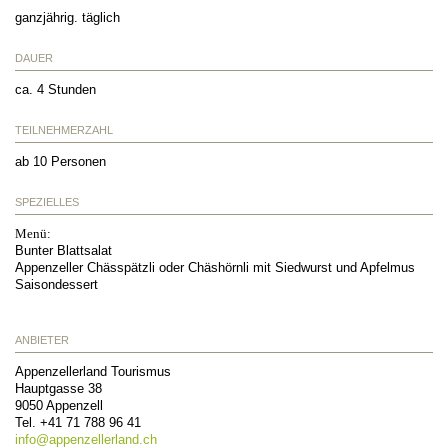
ganzjährig. täglich
DAUER
ca. 4 Stunden
TEILNEHMERZAHL
ab 10 Personen
SPEZIELLES
Menü:
Bunter Blattsalat
Appenzeller Chässpätzli oder Chäshörnli mit Siedwurst und Apfelmus
Saisondessert
ANBIETER
Appenzellerland Tourismus
Hauptgasse 38
9050
Appenzell
Tel.
+41 71 788 96 41
info@
appenzellerland.ch