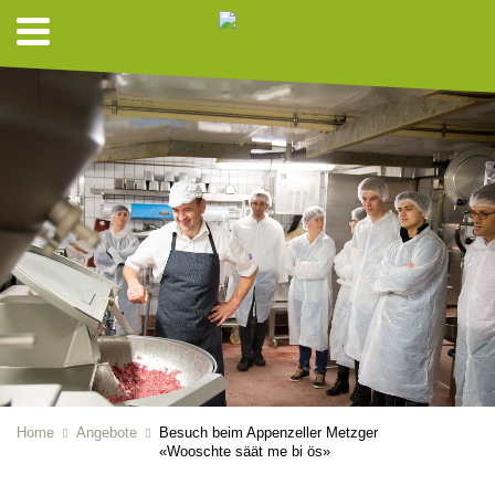
Home
Angebote
Besuch beim Appenzeller Metzger
«Wooschte säät me bi ös»