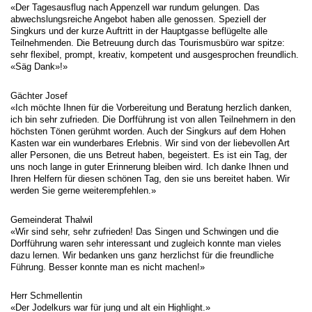
«Der Tagesausflug nach Appenzell war rundum gelungen. Das
abwechslungsreiche Angebot haben alle genossen. Speziell der
Singkurs und der kurze Auftritt in der Hauptgasse beflügelte alle
Teilnehmenden. Die Betreuung durch das Tourismusbüro war spitze:
sehr flexibel, prompt, kreativ, kompetent und ausgesprochen freundlich.
«Säg Dank»!»
Gächter Josef
«Ich möchte Ihnen für die Vorbereitung und Beratung herzlich danken,
ich bin sehr zufrieden. Die Dorfführung ist von allen Teilnehmern in den
höchsten Tönen gerühmt worden. Auch der Singkurs auf dem Hohen
Kasten war ein wunderbares Erlebnis. Wir sind von der liebevollen Art
aller Personen, die uns Betreut haben, begeistert. Es ist ein Tag, der
uns noch lange in guter Erinnerung bleiben wird. Ich danke Ihnen und
Ihren Helfern für diesen schönen Tag, den sie uns bereitet haben. Wir
werden Sie gerne weiterempfehlen.»
Gemeinderat Thalwil
«Wir sind sehr, sehr zufrieden! Das Singen und Schwingen und die
Dorfführung waren sehr interessant und zugleich konnte man vieles
dazu lernen. Wir bedanken uns ganz herzlichst für die freundliche
Führung. Besser konnte man es nicht machen!»
Herr Schmellentin
«Der Jodelkurs war für jung und alt ein Highlight.»