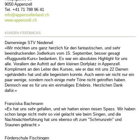
9050
Appenzell
Tel.
+41 71 788 96 41
info@
appenzellerland.ch
www.appenzell.ch
KUNDEN-FEEDBACKS
Damenriege STV Niederwil
«Wir möchten uns ganz herzlich für den fantastischen, und sehr
beeindruckenden Jodlerkurs vom 15. September, besser gesagt
«Rugguselä-Kurs» bedanken. Es war ein absolutes Highlight für uns
alle. Vorallem der Auftritt auf dem kleinen Dorfplatz in Appenzell.
Kompliment an den Leiter des Kurses, wie er das mit uns 22 Damen
«gehändelt» hat und alle begeistern konnte. Auch wenn wir nicht nur ein
paar wenige, sondern noch einige mehr Töne nicht getroffen haben.
Dennoch war es für uns ein einmaliges Erlebnis. Herzlichen Dank
dafür.»
Franziska Bachmann
«Es hat uns sehr gefallen, und wir hatten einen riesen Spass. Wir haben
schon lange nicht mehr so viel gelacht wie beim Singen, und die
Nachtwächterführung hat uns ebenso oft zum "Schmunzeln" und
Staunen gebracht.»
Förderschule Fischingen