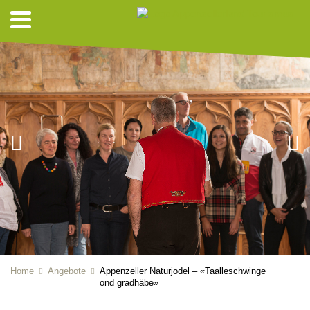
Home
Angebote
Appenzeller Naturjodel – «Taalleschwinge
ond gradhäbe»