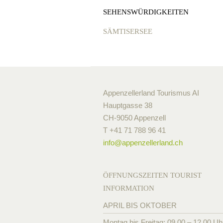
SEHENSWÜRDIGKEITEN
SÄMTISERSEE
Appenzellerland Tourismus AI
Hauptgasse 38
CH-9050 Appenzell
T +41 71 788 96 41
info@
appenzellerland.ch
ÖFFNUNGSZEITEN TOURIST
INFORMATION
APRIL BIS OKTOBER
Montag bis Freitag: 09.00 – 12.00 Uh