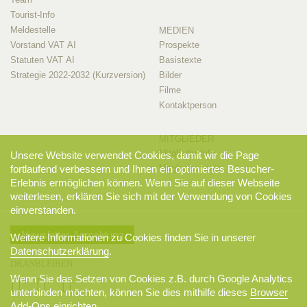
Tourist-Info
Meldestelle
MEDIEN
Vorstand VAT AI
Prospekte
Statuten VAT AI
Basistexte
Strategie 2022-2032 (Kurzversion)
Bilder
Filme
Kontaktperson
MITGLIEDER
Mitglieder-Info
Unsere Website verwendet Cookies, damit wir die Page
Mitglieder-Login
fortlaufend verbessern und Ihnen ein optimiertes Besucher-
Erlebnis ermöglichen können. Wenn Sie auf dieser Webseite
weiterlesen, erklären Sie sich mit der Verwendung von Cookies
einverstanden.
Newsletter-Anmeldung
Weitere Informationen zu Cookies finden Sie in unserer
Datenschutzerklärung
.
DRANBLEIBEN
Wenn Sie das Setzen von Cookies z.B. durch Google Analytics
unterbinden möchten, können Sie dies mithilfe dieses
Browser
Add-Ons
einrichten.