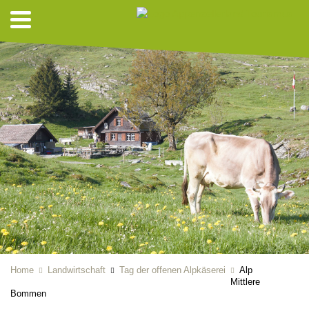
Home
Landwirtschaft
Tag der offenen Alpkäserei
Alp
Mittlere
Bommen