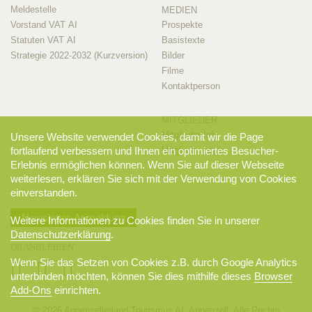
Meldestelle
MEDIEN
Vorstand VAT AI
Prospekte
Statuten VAT AI
Basistexte
Strategie 2022-2032 (Kurzversion)
Bilder
Filme
Kontaktperson
MITGLIEDER
Mitglieder-Info
Unsere Website verwendet Cookies, damit wir die Page
Mitglieder-Login
fortlaufend verbessern und Ihnen ein optimiertes Besucher-
Erlebnis ermöglichen können. Wenn Sie auf dieser Webseite
weiterlesen, erklären Sie sich mit der Verwendung von Cookies
einverstanden.
Newsletter-Anmeldung
Weitere Informationen zu Cookies finden Sie in unserer
Datenschutzerklärung
.
DRANBLEIBEN
Wenn Sie das Setzen von Cookies z.B. durch Google Analytics
unterbinden möchten, können Sie dies mithilfe dieses
Browser
Add-Ons
einrichten.
© 2026 Appenzellerland Tourismus AI, Appenzell. Alle Rechte