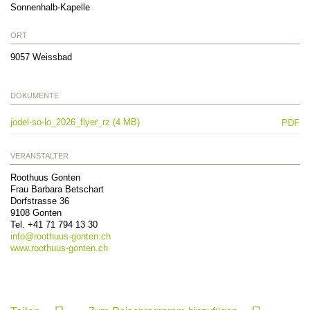
Sonnenhalb-Kapelle
ORT
9057
Weissbad
DOKUMENTE
jodel-so-lo_2026_flyer_rz (4 MB)
PDF
VERANSTALTER
Roothuus Gonten
Frau Barbara Betschart
Dorfstrasse 36
9108
Gonten
Tel.
+41 71 794 13 30
info@
roothuus-gonten.ch
www.roothuus-gonten.ch