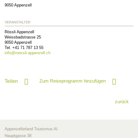
9050
Appenzell
VERANSTALTER
Rössli Appenzell
Weissbadstrasse 25
9050
Appenzell
Tel. +41 71 787 13 55
info@
roessli-appenzell.ch
Zum Reiseprogramm hinzufügen
Teilen
zurück
Appenzellerland Tourismus AI
Hauptgasse 38