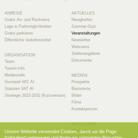
ANREISE
AKTUELLES
Gratis An- und Rückreise
Neuigkeiten
Lage & Parkmöglichkeiten
Sommer-Quiz
Gratis parkieren
Veranstaltungen
Öffentliche Verkehrsmittel
Newsletter
Webcams
Stellenangebote
ORGANISATION
Dokumente
Team
Tourist-Info
Meldestelle
MEDIEN
Vorstand VAT AI
Prospekte
Statuten VAT AI
Basistexte
Strategie 2022-2032 (Kurzversion)
Bilder
Filme
Kontaktperson
MITGLIEDER
Mitglieder-Info
Unsere Website verwendet Cookies, damit wir die Page
Mitglieder-Login
fortlaufend verbessern und Ihnen ein optimiertes Besucher-