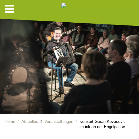
Home
Aktuelles
Veranstaltungen
Konzert Goran Kovacevic
im ink an der Engelgasse