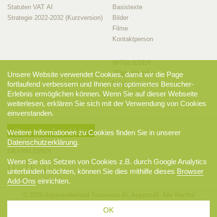
Statuten VAT AI
Basistexte
Strategie 2022-2032 (Kurzversion)
Bilder
Filme
Kontaktperson
MITGLIEDER
Mitglieder-Info
Unsere Website verwendet Cookies, damit wir die Page
fortlaufend verbessern und Ihnen ein optimiertes Besucher-
Mitglieder-Login
Erlebnis ermöglichen können. Wenn Sie auf dieser Webseite
weiterlesen, erklären Sie sich mit der Verwendung von Cookies
einverstanden.
Newsletter-Anmeldung
Weitere Informationen zu Cookies finden Sie in unserer
Datenschutzerklärung
.
DRANBLEIBEN
Wenn Sie das Setzen von Cookies z.B. durch Google Analytics
unterbinden möchten, können Sie dies mithilfe dieses
Browser
Add-Ons
einrichten.
© 2026 Appenzellerland Tourismus AI, Appenzell. Alle Rechte
vorbehalten.
OK
AGB
Sitemap
Datenschutzerklärung
Disclaimer