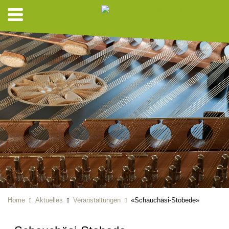
Home
Aktuelles
Veranstaltungen
«Schauchäsi-Stobede»