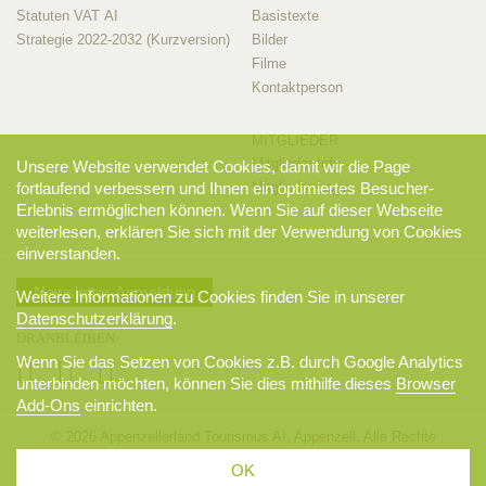
Statuten VAT AI
Basistexte
Strategie 2022-2032 (Kurzversion)
Bilder
Filme
Kontaktperson
MITGLIEDER
Mitglieder-Info
Unsere Website verwendet Cookies, damit wir die Page
fortlaufend verbessern und Ihnen ein optimiertes Besucher-
Mitglieder-Login
Erlebnis ermöglichen können. Wenn Sie auf dieser Webseite
weiterlesen, erklären Sie sich mit der Verwendung von Cookies
einverstanden.
Newsletter-Anmeldung
Weitere Informationen zu Cookies finden Sie in unserer
Datenschutzerklärung
.
DRANBLEIBEN
Wenn Sie das Setzen von Cookies z.B. durch Google Analytics
unterbinden möchten, können Sie dies mithilfe dieses
Browser
Add-Ons
einrichten.
© 2026 Appenzellerland Tourismus AI, Appenzell. Alle Rechte
vorbehalten.
OK
AGB
Sitemap
Datenschutzerklärung
Disclaimer