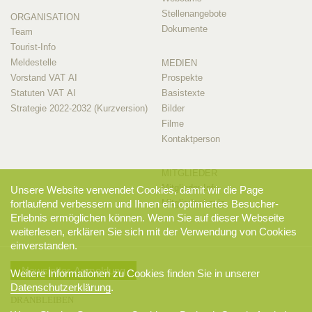
Stellenangebote
ORGANISATION
Dokumente
Team
Tourist-Info
Meldestelle
MEDIEN
Vorstand VAT AI
Prospekte
Statuten VAT AI
Basistexte
Strategie 2022-2032 (Kurzversion)
Bilder
Filme
Kontaktperson
MITGLIEDER
Mitglieder-Info
Unsere Website verwendet Cookies, damit wir die Page
Mitglieder-Login
fortlaufend verbessern und Ihnen ein optimiertes Besucher-
Erlebnis ermöglichen können. Wenn Sie auf dieser Webseite
weiterlesen, erklären Sie sich mit der Verwendung von Cookies
einverstanden.
Newsletter-Anmeldung
Weitere Informationen zu Cookies finden Sie in unserer
Datenschutzerklärung
.
DRANBLEIBEN