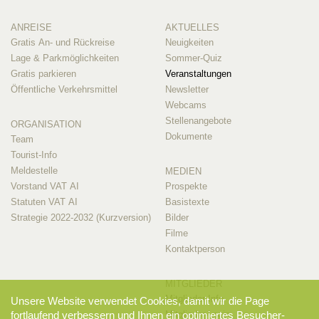
ANREISE
AKTUELLES
Gratis An- und Rückreise
Neuigkeiten
Lage & Parkmöglichkeiten
Sommer-Quiz
Gratis parkieren
Veranstaltungen
Öffentliche Verkehrsmittel
Newsletter
Webcams
Stellenangebote
ORGANISATION
Dokumente
Team
Tourist-Info
Meldestelle
MEDIEN
Vorstand VAT AI
Prospekte
Statuten VAT AI
Basistexte
Strategie 2022-2032 (Kurzversion)
Bilder
Filme
Kontaktperson
MITGLIEDER
Mitglieder-Info
Unsere Website verwendet Cookies, damit wir die Page
fortlaufend verbessern und Ihnen ein optimiertes Besucher-
Mitglieder-Login