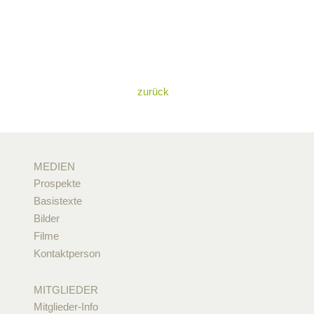
zurück
MEDIEN
Prospekte
Basistexte
Bilder
Filme
Kontaktperson
MITGLIEDER
Mitglieder-Info