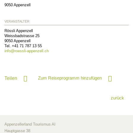
9050
Appenzell
VERANSTALTER
Rössli Appenzell
Weissbadstrasse 25
9050
Appenzell
Tel. +41 71 787 13 55
info@
roessli-appenzell.ch
Zum Reiseprogramm hinzufügen
Teilen
zurück
Appenzellerland Tourismus AI
Hauptgasse 38