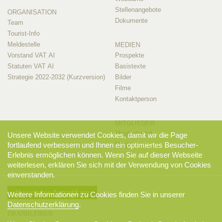
Stellenangebote
ORGANISATION
Dokumente
Team
Tourist-Info
Meldestelle
MEDIEN
Vorstand VAT AI
Prospekte
Statuten VAT AI
Basistexte
Strategie 2022-2032 (Kurzversion)
Bilder
Filme
Kontaktperson
MITGLIEDER
Mitglieder-Info
Unsere Website verwendet Cookies, damit wir die Page
Mitglieder-Login
fortlaufend verbessern und Ihnen ein optimiertes Besucher-
Erlebnis ermöglichen können. Wenn Sie auf dieser Webseite
weiterlesen, erklären Sie sich mit der Verwendung von Cookies
einverstanden.
Newsletter-Anmeldung
Weitere Informationen zu Cookies finden Sie in unserer
Datenschutzerklärung
.
DRANBLEIBEN