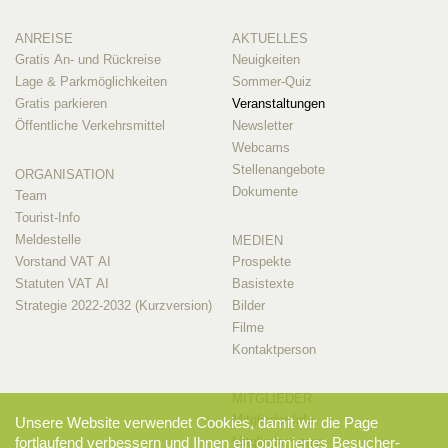
ANREISE
AKTUELLES
Gratis An- und Rückreise
Neuigkeiten
Lage & Parkmöglichkeiten
Sommer-Quiz
Gratis parkieren
Veranstaltungen
Öffentliche Verkehrsmittel
Newsletter
Webcams
Stellenangebote
ORGANISATION
Dokumente
Team
Tourist-Info
Meldestelle
MEDIEN
Vorstand VAT AI
Prospekte
Statuten VAT AI
Basistexte
Strategie 2022-2032 (Kurzversion)
Bilder
Filme
Kontaktperson
MITGLIEDER
Mitglieder-Info
Unsere Website verwendet Cookies, damit wir die Page
fortlaufend verbessern und Ihnen ein optimiertes Besucher-
Mitglieder-Login