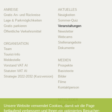
ANREISE
AKTUELLES
Gratis An- und Rückreise
Neuigkeiten
Lage & Parkmöglichkeiten
Sommer-Quiz
Gratis parkieren
Veranstaltungen
Öffentliche Verkehrsmittel
Newsletter
Webcams
Stellenangebote
ORGANISATION
Dokumente
Team
Tourist-Info
Meldestelle
MEDIEN
Vorstand VAT AI
Prospekte
Statuten VAT AI
Basistexte
Strategie 2022-2032 (Kurzversion)
Bilder
Filme
Kontaktperson
MITGLIEDER
Mitglieder-Info
Unsere Website verwendet Cookies, damit wir die Page
fortlaufend verbessern und Ihnen ein optimiertes Besucher-
Mitglieder-Login