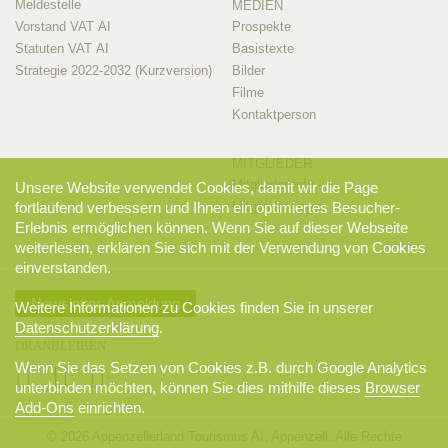
Meldestelle
MEDIEN
Vorstand VAT AI
Prospekte
Statuten VAT AI
Basistexte
Strategie 2022-2032 (Kurzversion)
Bilder
Filme
Kontaktperson
MITGLIEDER
Mitglieder-Info
Unsere Website verwendet Cookies, damit wir die Page
Mitglieder-Login
fortlaufend verbessern und Ihnen ein optimiertes Besucher-
Erlebnis ermöglichen können. Wenn Sie auf dieser Webseite
weiterlesen, erklären Sie sich mit der Verwendung von Cookies
einverstanden.
Newsletter-Anmeldung
Weitere Informationen zu Cookies finden Sie in unserer
Datenschutzerklärung
.
DRANBLEIBEN
Wenn Sie das Setzen von Cookies z.B. durch Google Analytics
unterbinden möchten, können Sie dies mithilfe dieses
Browser
Add-Ons
einrichten.
© 2026 Appenzellerland Tourismus AI, Appenzell. Alle Rechte