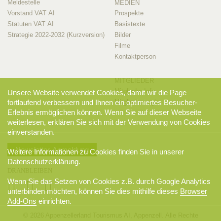
Meldestelle
MEDIEN
Vorstand VAT AI
Prospekte
Statuten VAT AI
Basistexte
Strategie 2022-2032 (Kurzversion)
Bilder
Filme
Kontaktperson
MITGLIEDER
Mitglieder-Info
Unsere Website verwendet Cookies, damit wir die Page
Mitglieder-Login
fortlaufend verbessern und Ihnen ein optimiertes Besucher-
Erlebnis ermöglichen können. Wenn Sie auf dieser Webseite
weiterlesen, erklären Sie sich mit der Verwendung von Cookies
einverstanden.
Newsletter-Anmeldung
Weitere Informationen zu Cookies finden Sie in unserer
Datenschutzerklärung
.
DRANBLEIBEN
Wenn Sie das Setzen von Cookies z.B. durch Google Analytics
unterbinden möchten, können Sie dies mithilfe dieses
Browser
Add-Ons
einrichten.
© 2026 Appenzellerland Tourismus AI, Appenzell. Alle Rechte