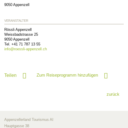
9050
Appenzell
VERANSTALTER
Rössli Appenzell
Weissbadstrasse 25
9050
Appenzell
Tel. +41 71 787 13 55
info@
roessli-appenzell.ch
Zum Reiseprogramm hinzufügen
Teilen
zurück
Appenzellerland Tourismus AI
Hauptgasse 38