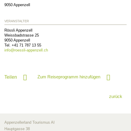
9050
Appenzell
VERANSTALTER
Rössli Appenzell
Weissbadstrasse 25
9050
Appenzell
Tel. +41 71 787 13 55
info@
roessli-appenzell.ch
Zum Reiseprogramm hinzufügen
Teilen
zurück
Appenzellerland Tourismus AI
Hauptgasse 38