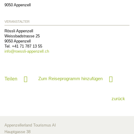
9050
Appenzell
VERANSTALTER
Rössli Appenzell
Weissbadstrasse 25
9050
Appenzell
Tel. +41 71 787 13 55
info@
roessli-appenzell.ch
Zum Reiseprogramm hinzufügen
Teilen
zurück
Appenzellerland Tourismus AI
Hauptgasse 38