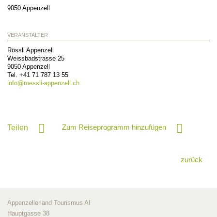
9050
Appenzell
VERANSTALTER
Rössli Appenzell
Weissbadstrasse 25
9050
Appenzell
Tel. +41 71 787 13 55
info@
roessli-appenzell.ch
Zum Reiseprogramm hinzufügen
Teilen
zurück
Appenzellerland Tourismus AI
Hauptgasse 38