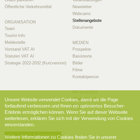
Öffentliche Verkehrsmittel
Newsletter
Webcams
Stellenangebote
ORGANISATION
Dokumente
Team
Tourist-Info
Meldestelle
MEDIEN
Vorstand VAT AI
Prospekte
Statuten VAT AI
Basistexte
Strategie 2022-2032 (Kurzversion)
Bilder
Filme
Kontaktperson
MITGLIEDER
Mitglieder-Info
Unsere Website verwendet Cookies, damit wir die Page
Mitglieder-Login
fortlaufend verbessern und Ihnen ein optimiertes Besucher-
Erlebnis ermöglichen können. Wenn Sie auf dieser Webseite
weiterlesen, erklären Sie sich mit der Verwendung von Cookies
einverstanden.
Newsletter-Anmeldung
Weitere Informationen zu Cookies finden Sie in unserer